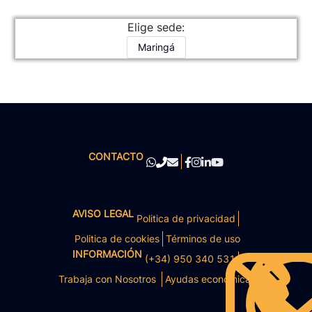
Elige sede:
Maringá
CONTACTO
AVISO LEGAL
Politica de privacidad
Politica de cookies
Términos de uso
INFORMACIÓN
(+34) 950 340 531
Trabaja con Nosotros
Ayudas económicas