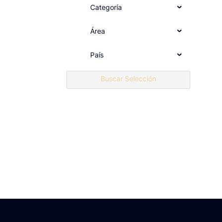
Categoría
Todos
Área
Master, especialista y experto
Minicredenciales
Todos
País
Buscar Selección