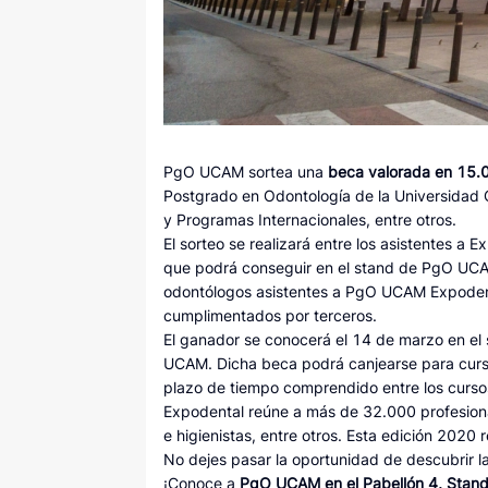
PgO UCAM sortea una
beca valorada en 15.0
Postgrado en Odontología de la Universidad Ca
y Programas Internacionales, entre otros.
El sorteo se realizará entre los asistentes a 
que podrá conseguir en el stand de PgO UCAM 
odontólogos asistentes a PgO UCAM Expodental
cumplimentados por terceros.
El ganador se conocerá el 14 de marzo en e
UCAM. Dicha beca podrá canjearse para curs
plazo de tiempo comprendido entre los cur
Expodental reúne a más de 32.000 profesiona
e higienistas, entre otros. Esta edición 2020 
No dejes pasar la oportunidad de descubrir l
¡Conoce a
PgO UCAM en el Pabellón 4, Stan