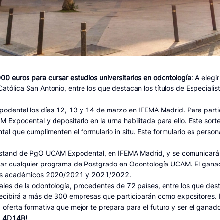
00 euros para cursar estudios universitarios en odontología
: A eleg
tólica San Antonio, entre los que destacan los títulos de Especialista
Expodental los días 12, 13 y 14 de marzo en IFEMA Madrid. Para partic
Expodental y depositarlo en la urna habilitada para ello. Este sorte
 que cumplimenten el formulario in situ. Este formulario es personal
l stand de PgO UCAM Expodental, en IFEMA Madrid, y se comunicará 
ar cualquier programa de Postgrado en Odontología UCAM. El ganad
sos académicos 2020/2021 y 2021/2022.
les de la odontología, procedentes de 72 países, entre los que dest
recibirá a más de 300 empresas que participarán como expositores. En 
a oferta formativa que mejor te prepara para el futuro y ser el ga
d 4D14B!